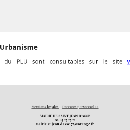
d'Urbanisme
nt du PLU
sont consultables sur le site
Mentions légales
-
Données personnelles
MAIRIE DE SAINT JEAN D'ASSÉ
02.43.25.25.21
mairie.st.jean.dasse.72@orange.fr