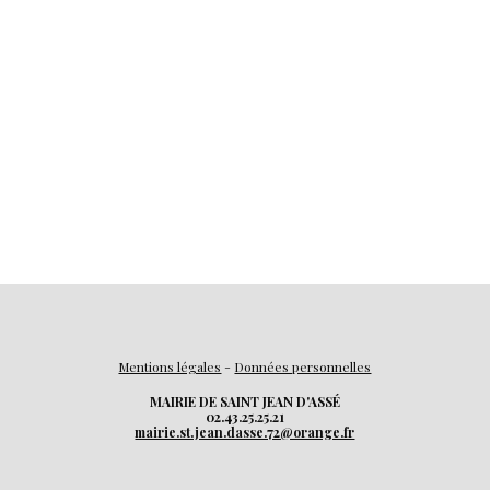
Mentions légales
-
Données personnelles
MAIRIE DE SAINT JEAN D'ASSÉ
02.43.25.25.21
mairie.st.jean.dasse.72@orange.fr